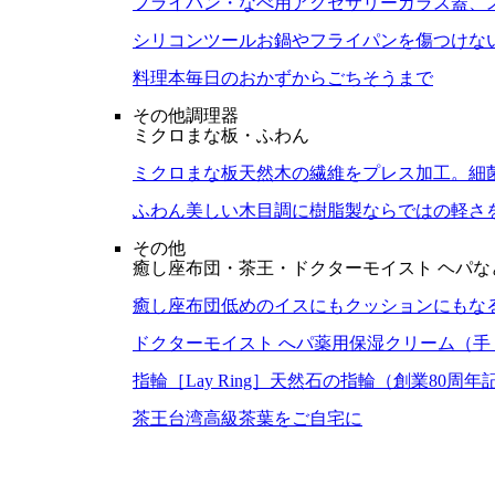
フライパン・なべ用アクセサリー
ガラス蓋、
シリコンツール
お鍋やフライパンを傷つけな
料理本
毎日のおかずからごちそうまで
その他調理器
ミクロまな板・ふわん
ミクロまな板
天然木の繊維をプレス加工。細
ふわん
美しい木目調に樹脂製ならではの軽さ
その他
癒し座布団・茶王・ドクターモイスト ヘパな
癒し座布団
低めのイスにもクッションにもな
ドクターモイスト へパ
薬用保湿クリーム（手
指輪［Lay Ring］
天然石の指輪（創業80周年
茶王
台湾高級茶葉をご自宅に