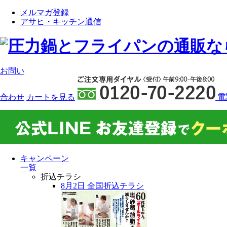
メルマガ登録
アサヒ・キッチン通信
お問い
合わせ
カート
を見る
電
キャンペーン
一覧
折込チラシ
8月2日 全国折込チラシ