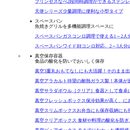
プリンセスなべ
2段同時調理ができるステン
天使シリーズ
少量調理に便利な小型タイプ
スペースパン
魚焼きグリルを多機能調理スペースに
スペースパン
ガスコンロ調理で使える1～2人
スペースパンワイド
IHコンロ対応、2～3人
真空保存容器
食品の酸化を防いでおいしく保存
真空3重丸
おもてなしにも大活躍！そのまま出
真空アラカルト
待望の耐熱ガラス製！本体が
真空サラダボウル［クリア］
食器として食卓
真空フレッシュボックス
保冷効果が高く、に
真空スリムボックス
お弁当にも保存収納にも
真空クリアボックス
食材や料理の酸化を防ぎ