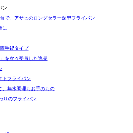
パン
1台で。アサヒのロングセラー深型フライパン
量に
る両手鍋タイプ
」を次々受賞した逸品
ン
クトフライパン
て、無水調理もお手のもの
だわりのフライパン