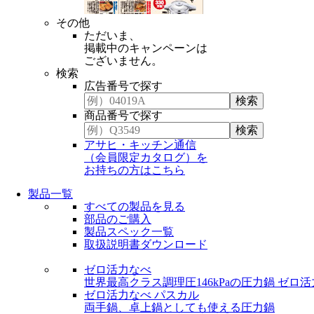
その他
ただいま、
掲載中のキャンペーンは
ございません。
検索
広告番号で探す
商品番号で探す
アサヒ・キッチン通信
（会員限定カタログ）を
お持ちの方はこちら
製品一覧
すべての製品を見る
部品のご購入
製品スペック一覧
取扱説明書ダウンロード
ゼロ活力なべ
世界最高クラス調理圧146kPaの圧力鍋
ゼロ活
ゼロ活力なべ パスカル
両手鍋、卓上鍋としても使える圧力鍋