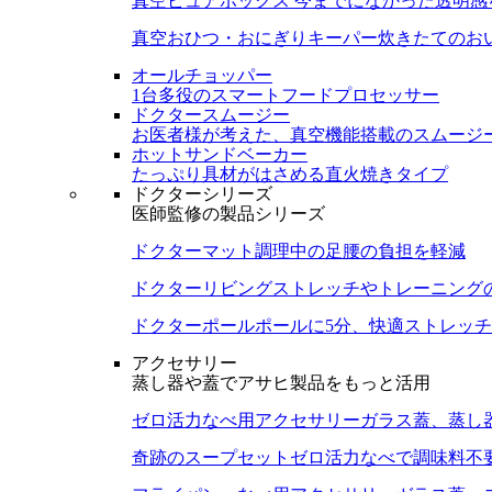
真空ピュアボックス
今までになかった透明感
真空おひつ・おにぎりキーパー
炊きたてのお
オールチョッパー
1台多役のスマートフードプロセッサー
ドクタースムージー
お医者様が考えた、真空機能搭載のスムージ
ホットサンドベーカー
たっぷり具材がはさめる直火焼きタイプ
ドクターシリーズ
医師監修の製品シリーズ
ドクターマット
調理中の足腰の負担を軽減
ドクターリビング
ストレッチやトレーニング
ドクターポール
ポールに5分、快適ストレッチ
アクセサリー
蒸し器や蓋でアサヒ製品をもっと活用
ゼロ活力なべ用アクセサリー
ガラス蓋、蒸し
奇跡のスープセット
ゼロ活力なべで調味料不