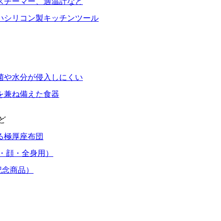
スチーマー、適温計など
いシリコン製キッチンツール
菌や水分が侵入しにくい
を兼ね備えた食器
ど
る極厚座布団
・顔・全身用）
記念商品）