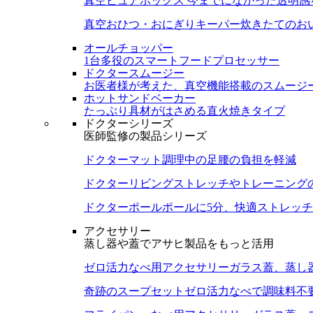
真空ピュアボックス
今までになかった透明感
真空おひつ・おにぎりキーパー
炊きたてのお
オールチョッパー
1台多役のスマートフードプロセッサー
ドクタースムージー
お医者様が考えた、真空機能搭載のスムージ
ホットサンドベーカー
たっぷり具材がはさめる直火焼きタイプ
ドクターシリーズ
医師監修の製品シリーズ
ドクターマット
調理中の足腰の負担を軽減
ドクターリビング
ストレッチやトレーニング
ドクターポール
ポールに5分、快適ストレッチ
アクセサリー
蒸し器や蓋でアサヒ製品をもっと活用
ゼロ活力なべ用アクセサリー
ガラス蓋、蒸し
奇跡のスープセット
ゼロ活力なべで調味料不