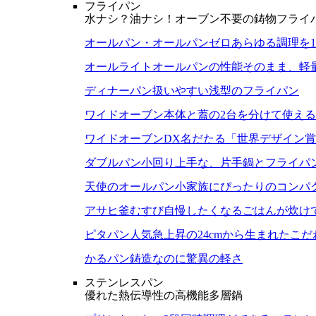
フライパン
水ナシ？油ナシ！オーブン不要の鋳物フライ
オールパン・オールパンゼロ
あらゆる調理を
オールライト
オールパンの性能そのまま、軽
ディナーパン
扱いやすい浅型のフライパン
ワイドオーブン
本体と蓋の2台を分けて使え
ワイドオーブンDX
名だたる「世界デザイン賞
ダブルパン
小回り上手な、片手鍋とフライパ
天使のオールパン
小家族にぴったりのコンパ
アサヒ釜むすび
自慢したくなるごはんが炊け
ピタパン
人気急上昇の24cmから生まれたこ
かるパン
鋳造なのに驚異の軽さ
ステンレスパン
優れた熱伝導性の高機能多層鍋