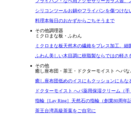
フライパン・なべ用アクセサリー
ガラス蓋、
シリコンツール
お鍋やフライパンを傷つけな
料理本
毎日のおかずからごちそうまで
その他調理器
ミクロまな板・ふわん
ミクロまな板
天然木の繊維をプレス加工。細
ふわん
美しい木目調に樹脂製ならではの軽さ
その他
癒し座布団・茶王・ドクターモイスト ヘパな
癒し座布団
低めのイスにもクッションにもな
ドクターモイスト へパ
薬用保湿クリーム（手
指輪［Lay Ring］
天然石の指輪（創業80周年
茶王
台湾高級茶葉をご自宅に