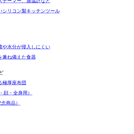
スチーマー、適温計など
いシリコン製キッチンツール
菌や水分が侵入しにくい
を兼ね備えた食器
ど
る極厚座布団
・顔・全身用）
記念商品）