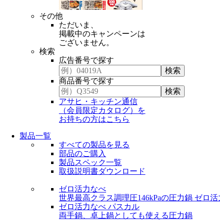
その他
ただいま、
掲載中のキャンペーンは
ございません。
検索
広告番号で探す
商品番号で探す
アサヒ・キッチン通信
（会員限定カタログ）を
お持ちの方はこちら
製品一覧
すべての製品を見る
部品のご購入
製品スペック一覧
取扱説明書ダウンロード
ゼロ活力なべ
世界最高クラス調理圧146kPaの圧力鍋
ゼロ活
ゼロ活力なべ パスカル
両手鍋、卓上鍋としても使える圧力鍋