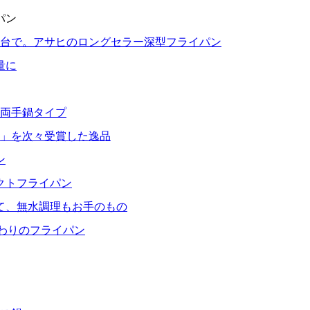
パン
1台で。アサヒのロングセラー深型フライパン
量に
る両手鍋タイプ
」を次々受賞した逸品
ン
クトフライパン
て、無水調理もお手のもの
だわりのフライパン