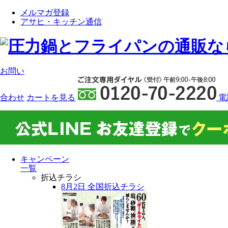
メルマガ登録
アサヒ・キッチン通信
お問い
合わせ
カート
を見る
電
キャンペーン
一覧
折込チラシ
8月2日 全国折込チラシ