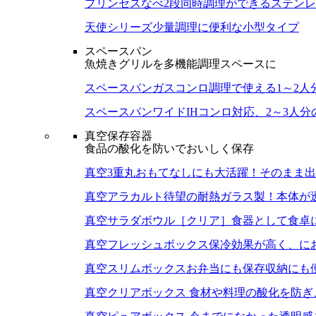
プリンセスなべ
2段同時調理ができるステン
天使シリーズ
少量調理に便利な小型タイプ
スペースパン
魚焼きグリルを多機能調理スペースに
スペースパン
ガスコンロ調理で使える1～2人
スペースパンワイド
IHコンロ対応、2～3人
真空保存容器
食品の酸化を防いでおいしく保存
真空3重丸
おもてなしにも大活躍！そのまま出
真空アラカルト
待望の耐熱ガラス製！本体が
真空サラダボウル［クリア］
食器として食卓
真空フレッシュボックス
保冷効果が高く、に
真空スリムボックス
お弁当にも保存収納にも
真空クリアボックス
食材や料理の酸化を防ぎ