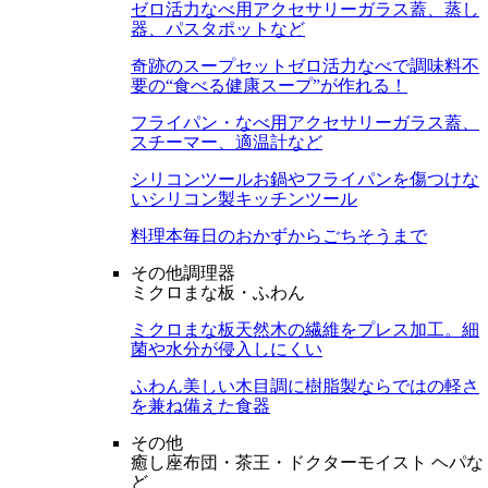
ゼロ活力なべ用アクセサリー
ガラス蓋、蒸し
器、パスタポットなど
奇跡のスープセット
ゼロ活力なべで調味料不
要の“食べる健康スープ”が作れる！
フライパン・なべ用アクセサリー
ガラス蓋、
スチーマー、適温計など
シリコンツール
お鍋やフライパンを傷つけな
いシリコン製キッチンツール
料理本
毎日のおかずからごちそうまで
その他調理器
ミクロまな板・ふわん
ミクロまな板
天然木の繊維をプレス加工。細
菌や水分が侵入しにくい
ふわん
美しい木目調に樹脂製ならではの軽さ
を兼ね備えた食器
その他
癒し座布団・茶王・ドクターモイスト ヘパな
ど