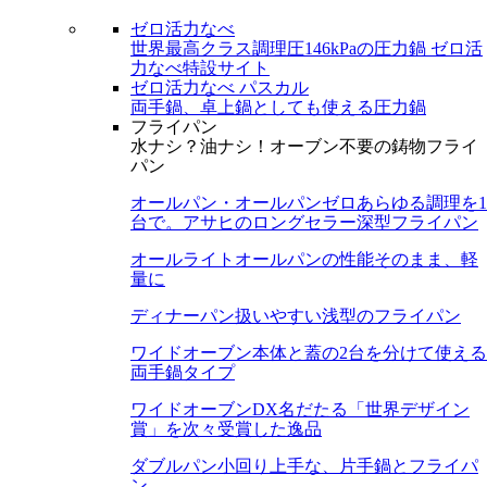
ゼロ活力なべ
世界最高クラス調理圧146kPaの圧力鍋
ゼロ活
力なべ特設サイト
ゼロ活力なべ パスカル
両手鍋、卓上鍋としても使える圧力鍋
フライパン
水ナシ？油ナシ！オーブン不要の鋳物フライ
パン
オールパン・オールパンゼロ
あらゆる調理を1
台で。アサヒのロングセラー深型フライパン
オールライト
オールパンの性能そのまま、軽
量に
ディナーパン
扱いやすい浅型のフライパン
ワイドオーブン
本体と蓋の2台を分けて使える
両手鍋タイプ
ワイドオーブンDX
名だたる「世界デザイン
賞」を次々受賞した逸品
ダブルパン
小回り上手な、片手鍋とフライパ
ン