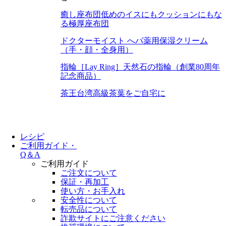
癒し座布団
低めのイスにもクッションにもな
る極厚座布団
ドクターモイスト へパ
薬用保湿クリーム
（手・顔・全身用）
指輪［Lay Ring］
天然石の指輪（創業80周年
記念商品）
茶王
台湾高級茶葉をご自宅に
レシピ
ご利用ガイド・
Q＆A
ご利用ガイド
ご注文について
保証・再加工
使い方・お手入れ
安全性について
転売品について
詐欺サイトにご注意ください