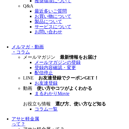
推奨環境について
Q&A
最近多いご質問
お買い物について
製品について
サービスについて
お問い合わせ
メルマガ・動画
・
コラム
メールマガジン
最新情報をお届け
メールマガジンの登録
登録内容確認・変更
配信停止
LINE
お友達登録でクーポンGET！
お友達登録
動画
使い方やコツがよくわかる
まるわかりMovie
お役立ち情報
選び方、使い方など知る
コラム一覧
アサヒ軽金属
って？