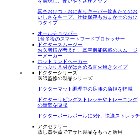
を実現し、使いやすさがアップ
真空おひつ・おにぎりキーパー
炊きたてのお
いしさをキープ、汁物保存もおまかせのおひ
つタイプ
オールチョッパー
1台多役のスマートフードプロセッサー
ドクタースムージー
お医者様が考えた、真空機能搭載のスムージ
ーメーカー
ホットサンドベーカー
たっぷり具材がはさめる直火焼きタイプ
ドクターシリーズ
医師監修の製品シリーズ
ドクターマット
調理中の足腰の負担を軽減
ドクターリビング
ストレッチやトレーニング
の衝撃を吸収
ドクターポール
ポールに5分、快適ストレッチ
アクセサリー
蒸し器や蓋でアサヒ製品をもっと活用