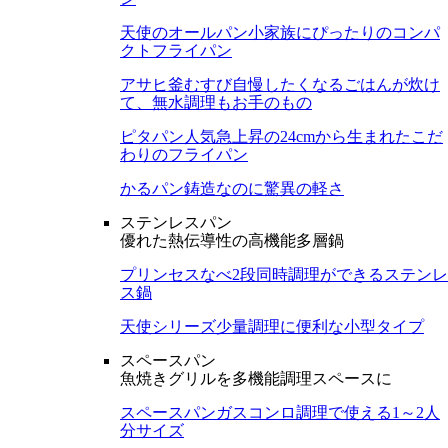
天使のオールパン
小家族にぴったりのコンパ
クトフライパン
アサヒ釜むすび
自慢したくなるごはんが炊け
て、無水調理もお手のもの
ピタパン
人気急上昇の24cmから生まれたこだ
わりのフライパン
かるパン
鋳造なのに驚異の軽さ
ステンレスパン
優れた熱伝導性の高機能多層鍋
プリンセスなべ
2段同時調理ができるステンレ
ス鍋
天使シリーズ
少量調理に便利な小型タイプ
スペースパン
魚焼きグリルを多機能調理スペースに
スペースパン
ガスコンロ調理で使える1～2人
分サイズ