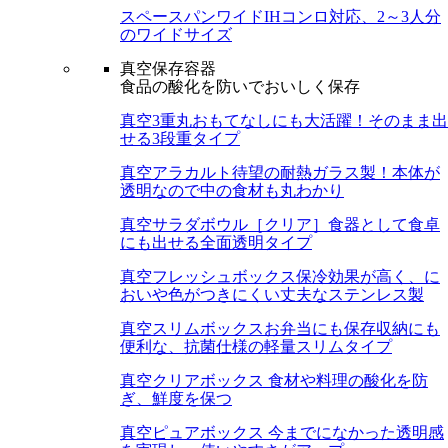
スペースパンワイド
IHコンロ対応、2～3人分
のワイドサイズ
真空保存容器
食品の酸化を防いでおいしく保存
真空3重丸
おもてなしにも大活躍！そのまま出
せる3段重タイプ
真空アラカルト
待望の耐熱ガラス製！本体が
透明なので中の食材も丸わかり
真空サラダボウル［クリア］
食器として食卓
にも出せる全面透明タイプ
真空フレッシュボックス
保冷効果が高く、に
おいや色がつきにくい丈夫なステンレス製
真空スリムボックス
お弁当にも保存収納にも
便利な、抗菌仕様の軽量スリムタイプ
真空クリアボックス
食材や料理の酸化を防
ぎ、鮮度を保つ
真空ピュアボックス
今までになかった透明感