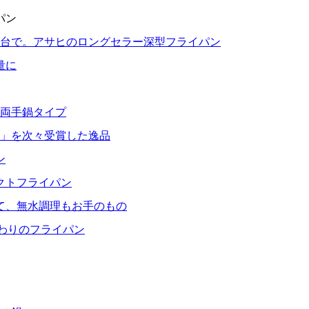
パン
1台で。アサヒのロングセラー深型フライパン
量に
る両手鍋タイプ
」を次々受賞した逸品
ン
クトフライパン
て、無水調理もお手のもの
だわりのフライパン