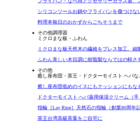
フライパン・なべ用アクセサリー
ガラス蓋、
シリコンツール
お鍋やフライパンを傷つけな
料理本
毎日のおかずからごちそうまで
その他調理器
ミクロまな板・ふわん
ミクロまな板
天然木の繊維をプレス加工。細
ふわん
美しい木目調に樹脂製ならではの軽さ
その他
癒し座布団・茶王・ドクターモイスト ヘパな
癒し座布団
低めのイスにもクッションにもな
ドクターモイスト へパ
薬用保湿クリーム（手
指輪［Lay Ring］
天然石の指輪（創業80周年
茶王
台湾高級茶葉をご自宅に