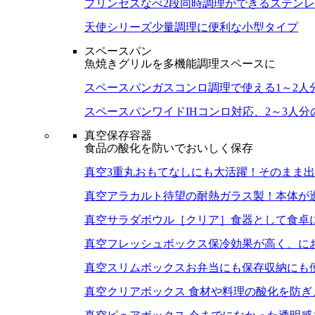
プリンセスなべ
2段同時調理ができるステン
天使シリーズ
少量調理に便利な小型タイプ
スペースパン
魚焼きグリルを多機能調理スペースに
スペースパン
ガスコンロ調理で使える1～2人
スペースパンワイド
IHコンロ対応、2～3人
真空保存容器
食品の酸化を防いでおいしく保存
真空3重丸
おもてなしにも大活躍！そのまま出
真空アラカルト
待望の耐熱ガラス製！本体が
真空サラダボウル［クリア］
食器として食卓
真空フレッシュボックス
保冷効果が高く、に
真空スリムボックス
お弁当にも保存収納にも
真空クリアボックス
食材や料理の酸化を防ぎ