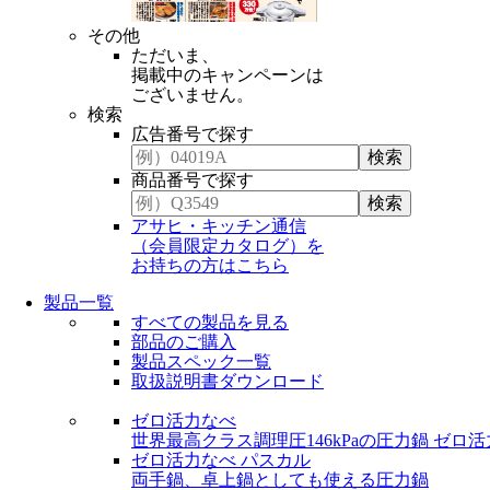
その他
ただいま、
掲載中のキャンペーンは
ございません。
検索
広告番号で探す
商品番号で探す
アサヒ・キッチン通信
（会員限定カタログ）を
お持ちの方はこちら
製品一覧
すべての製品を見る
部品のご購入
製品スペック一覧
取扱説明書ダウンロード
ゼロ活力なべ
世界最高クラス調理圧146kPaの圧力鍋
ゼロ活
ゼロ活力なべ パスカル
両手鍋、卓上鍋としても使える圧力鍋