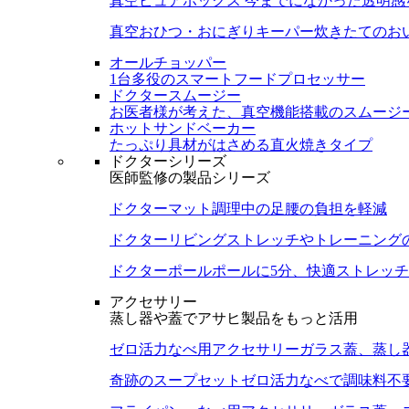
真空ピュアボックス
今までになかった透明感
真空おひつ・おにぎりキーパー
炊きたてのお
オールチョッパー
1台多役のスマートフードプロセッサー
ドクタースムージー
お医者様が考えた、真空機能搭載のスムージ
ホットサンドベーカー
たっぷり具材がはさめる直火焼きタイプ
ドクターシリーズ
医師監修の製品シリーズ
ドクターマット
調理中の足腰の負担を軽減
ドクターリビング
ストレッチやトレーニング
ドクターポール
ポールに5分、快適ストレッチ
アクセサリー
蒸し器や蓋でアサヒ製品をもっと活用
ゼロ活力なべ用アクセサリー
ガラス蓋、蒸し
奇跡のスープセット
ゼロ活力なべで調味料不