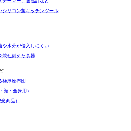
スチーマー、適温計など
いシリコン製キッチンツール
菌や水分が侵入しにくい
を兼ね備えた食器
ど
る極厚座布団
・顔・全身用）
記念商品）