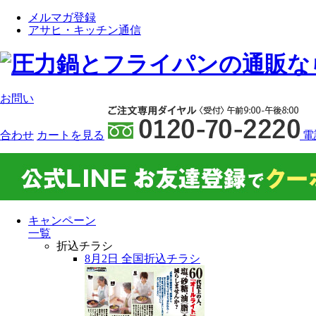
メルマガ登録
アサヒ・キッチン通信
お問い
合わせ
カート
を見る
電
キャンペーン
一覧
折込チラシ
8月2日 全国折込チラシ