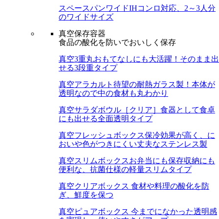
スペースパンワイド
IHコンロ対応、2～3人分
のワイドサイズ
真空保存容器
食品の酸化を防いでおいしく保存
真空3重丸
おもてなしにも大活躍！そのまま出
せる3段重タイプ
真空アラカルト
待望の耐熱ガラス製！本体が
透明なので中の食材も丸わかり
真空サラダボウル［クリア］
食器として食卓
にも出せる全面透明タイプ
真空フレッシュボックス
保冷効果が高く、に
おいや色がつきにくい丈夫なステンレス製
真空スリムボックス
お弁当にも保存収納にも
便利な、抗菌仕様の軽量スリムタイプ
真空クリアボックス
食材や料理の酸化を防
ぎ、鮮度を保つ
真空ピュアボックス
今までになかった透明感