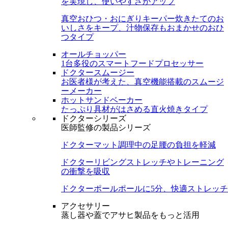
を実現し、使いやすさがアップ
真空おひつ・おにぎりキーパー
炊きたてのお
いしさをキープ、汁物保存もおまかせのおひ
つタイプ
オールチョッパー
1台多役のスマートフードプロセッサー
ドクタースムージー
お医者様が考えた、真空機能搭載のスムージ
ーメーカー
ホットサンドベーカー
たっぷり具材がはさめる直火焼きタイプ
ドクターシリーズ
医師監修の製品シリーズ
ドクターマット
調理中の足腰の負担を軽減
ドクターリビング
ストレッチやトレーニング
の衝撃を吸収
ドクターポール
ポールに5分、快適ストレッチ
アクセサリー
蒸し器や蓋でアサヒ製品をもっと活用