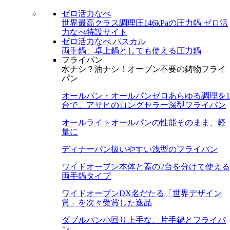
ゼロ活力なべ
世界最高クラス調理圧146kPaの圧力鍋
ゼロ活
力なべ特設サイト
ゼロ活力なべ パスカル
両手鍋、卓上鍋としても使える圧力鍋
フライパン
水ナシ？油ナシ！オーブン不要の鋳物フライ
パン
オールパン・オールパンゼロ
あらゆる調理を1
台で。アサヒのロングセラー深型フライパン
オールライト
オールパンの性能そのまま、軽
量に
ディナーパン
扱いやすい浅型のフライパン
ワイドオーブン
本体と蓋の2台を分けて使える
両手鍋タイプ
ワイドオーブンDX
名だたる「世界デザイン
賞」を次々受賞した逸品
ダブルパン
小回り上手な、片手鍋とフライパ
ン