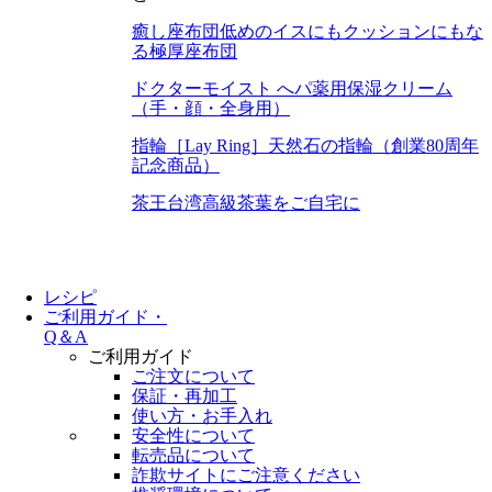
癒し座布団
低めのイスにもクッションにもな
る極厚座布団
ドクターモイスト へパ
薬用保湿クリーム
（手・顔・全身用）
指輪［Lay Ring］
天然石の指輪（創業80周年
記念商品）
茶王
台湾高級茶葉をご自宅に
レシピ
ご利用ガイド・
Q＆A
ご利用ガイド
ご注文について
保証・再加工
使い方・お手入れ
安全性について
転売品について
詐欺サイトにご注意ください