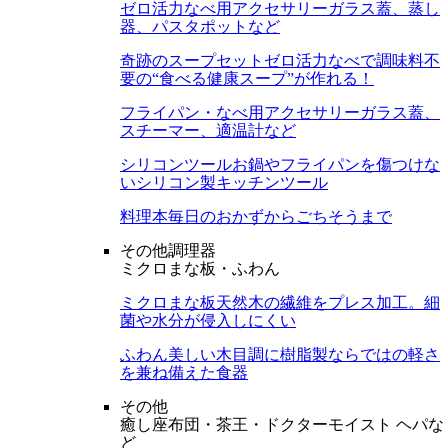
ゼロ活力なべ用アクセサリー
ガラス蓋、蒸し
器、パスタポットなど
奇跡のスープセット
ゼロ活力なべで調味料不
要の“食べる健康スープ”が作れる！
フライパン・なべ用アクセサリー
ガラス蓋、
スチーマー、適温計など
シリコンツール
お鍋やフライパンを傷つけな
いシリコン製キッチンツール
料理本
毎日のおかずからごちそうまで
その他調理器
ミクロまな板・ふわん
ミクロまな板
天然木の繊維をプレス加工。細
菌や水分が侵入しにくい
ふわん
美しい木目調に樹脂製ならではの軽さ
を兼ね備えた食器
その他
癒し座布団・茶王・ドクターモイスト ヘパな
ど