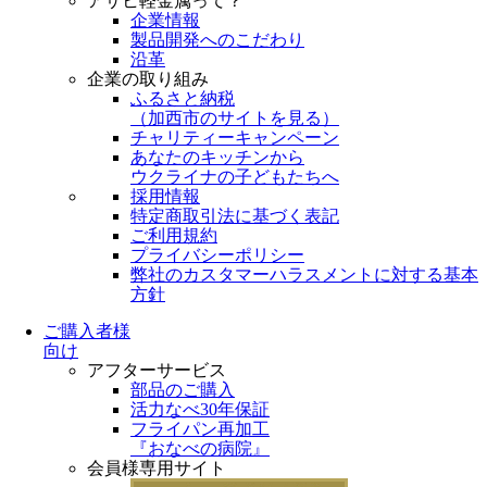
アサヒ軽金属って？
企業情報
製品開発へのこだわり
沿革
企業の取り組み
ふるさと納税
（
加西市のサイトを見る
）
チャリティーキャンペーン
あなたのキッチンから
ウクライナの子どもたちへ
採用情報
特定商取引法に基づく表記
ご利用規約
プライバシーポリシー
弊社のカスタマーハラスメントに対する基本
方針
ご購入者様
向け
アフターサービス
部品のご購入
活力なべ30年保証
フライパン再加工
『おなべの病院』
会員様専用サイト