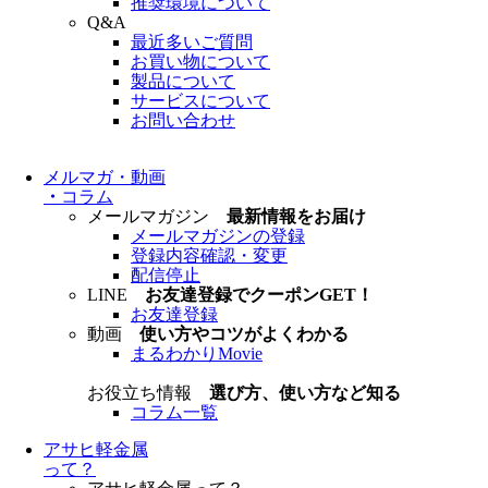
推奨環境について
Q&A
最近多いご質問
お買い物について
製品について
サービスについて
お問い合わせ
メルマガ・動画
・
コラム
メールマガジン
最新情報をお届け
メールマガジンの登録
登録内容確認・変更
配信停止
LINE
お友達登録でクーポンGET！
お友達登録
動画
使い方やコツがよくわかる
まるわかりMovie
お役立ち情報
選び方、使い方など知る
コラム一覧
アサヒ軽金属
って？