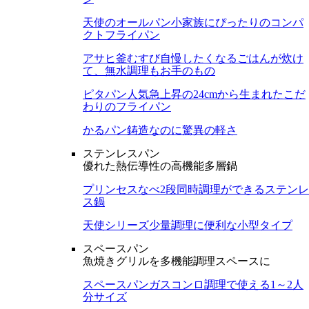
天使のオールパン
小家族にぴったりのコンパ
クトフライパン
アサヒ釜むすび
自慢したくなるごはんが炊け
て、無水調理もお手のもの
ピタパン
人気急上昇の24cmから生まれたこだ
わりのフライパン
かるパン
鋳造なのに驚異の軽さ
ステンレスパン
優れた熱伝導性の高機能多層鍋
プリンセスなべ
2段同時調理ができるステンレ
ス鍋
天使シリーズ
少量調理に便利な小型タイプ
スペースパン
魚焼きグリルを多機能調理スペースに
スペースパン
ガスコンロ調理で使える1～2人
分サイズ