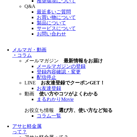
推奨環境について
Q&A
最近多いご質問
お買い物について
製品について
サービスについて
お問い合わせ
メルマガ・動画
・
コラム
メールマガジン
最新情報をお届け
メールマガジンの登録
登録内容確認・変更
配信停止
LINE
お友達登録でクーポンGET！
お友達登録
動画
使い方やコツがよくわかる
まるわかりMovie
お役立ち情報
選び方、使い方など知る
コラム一覧
アサヒ軽金属
って？