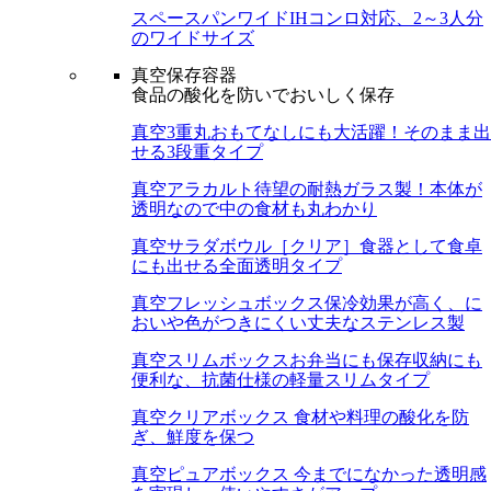
スペースパンワイド
IHコンロ対応、2～3人分
のワイドサイズ
真空保存容器
食品の酸化を防いでおいしく保存
真空3重丸
おもてなしにも大活躍！そのまま出
せる3段重タイプ
真空アラカルト
待望の耐熱ガラス製！本体が
透明なので中の食材も丸わかり
真空サラダボウル［クリア］
食器として食卓
にも出せる全面透明タイプ
真空フレッシュボックス
保冷効果が高く、に
おいや色がつきにくい丈夫なステンレス製
真空スリムボックス
お弁当にも保存収納にも
便利な、抗菌仕様の軽量スリムタイプ
真空クリアボックス
食材や料理の酸化を防
ぎ、鮮度を保つ
真空ピュアボックス
今までになかった透明感