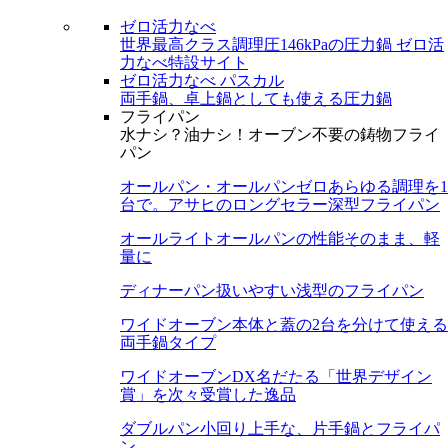
ゼロ活力なべ
世界最高クラス調理圧146kPaの圧力鍋
ゼロ活
力なべ特設サイト
ゼロ活力なべ パスカル
両手鍋、卓上鍋としても使える圧力鍋
フライパン
水ナシ？油ナシ！オーブン不要の鋳物フライ
パン
オールパン・オールパンゼロ
あらゆる調理を1
台で。アサヒのロングセラー深型フライパン
オールライト
オールパンの性能そのまま、軽
量に
ディナーパン
扱いやすい浅型のフライパン
ワイドオーブン
本体と蓋の2台を分けて使える
両手鍋タイプ
ワイドオーブンDX
名だたる「世界デザイン
賞」を次々受賞した逸品
ダブルパン
小回り上手な、片手鍋とフライパ
ン