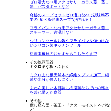
ゼロ活力なべ用アクセサリー
ガラス蓋、蒸し
器、パスタポットなど
奇跡のスープセット
ゼロ活力なべで調味料不
要の“食べる健康スープ”が作れる！
フライパン・なべ用アクセサリー
ガラス蓋、
スチーマー、適温計など
シリコンツール
お鍋やフライパンを傷つけな
いシリコン製キッチンツール
料理本
毎日のおかずからごちそうまで
その他調理器
ミクロまな板・ふわん
ミクロまな板
天然木の繊維をプレス加工。細
菌や水分が侵入しにくい
ふわん
美しい木目調に樹脂製ならではの軽さ
を兼ね備えた食器
その他
癒し座布団・茶王・ドクターモイスト ヘパな
ど