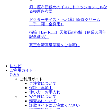
癒し座布団
低めのイスにもクッションにもな
る極厚座布団
ドクターモイスト へパ
薬用保湿クリーム
（手・顔・全身用）
指輪［Lay Ring］
天然石の指輪（創業80周年
記念商品）
茶王
台湾高級茶葉をご自宅に
レシピ
ご利用ガイド・
Q＆A
ご利用ガイド
ご注文について
保証・再加工
使い方・お手入れ
安全性について
転売品について
詐欺サイトにご注意ください