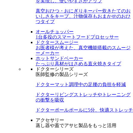
を実現し、使いやすさがアップ
真空おひつ・おにぎりキーパー
炊きたてのお
いしさをキープ、汁物保存もおまかせのおひ
つタイプ
オールチョッパー
1台多役のスマートフードプロセッサー
ドクタースムージー
お医者様が考えた、真空機能搭載のスムージ
ーメーカー
ホットサンドベーカー
たっぷり具材がはさめる直火焼きタイプ
ドクターシリーズ
医師監修の製品シリーズ
ドクターマット
調理中の足腰の負担を軽減
ドクターリビング
ストレッチやトレーニング
の衝撃を吸収
ドクターポール
ポールに5分、快適ストレッチ
アクセサリー
蒸し器や蓋でアサヒ製品をもっと活用