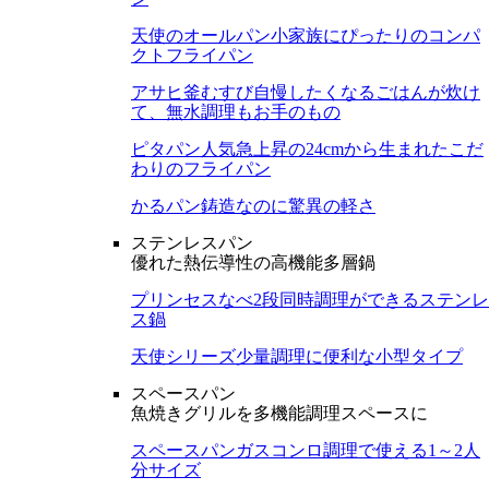
天使のオールパン
小家族にぴったりのコンパ
クトフライパン
アサヒ釜むすび
自慢したくなるごはんが炊け
て、無水調理もお手のもの
ピタパン
人気急上昇の24cmから生まれたこだ
わりのフライパン
かるパン
鋳造なのに驚異の軽さ
ステンレスパン
優れた熱伝導性の高機能多層鍋
プリンセスなべ
2段同時調理ができるステンレ
ス鍋
天使シリーズ
少量調理に便利な小型タイプ
スペースパン
魚焼きグリルを多機能調理スペースに
スペースパン
ガスコンロ調理で使える1～2人
分サイズ