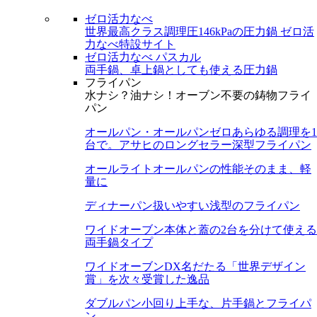
ゼロ活力なべ
世界最高クラス調理圧146kPaの圧力鍋
ゼロ活
力なべ特設サイト
ゼロ活力なべ パスカル
両手鍋、卓上鍋としても使える圧力鍋
フライパン
水ナシ？油ナシ！オーブン不要の鋳物フライ
パン
オールパン・オールパンゼロ
あらゆる調理を1
台で。アサヒのロングセラー深型フライパン
オールライト
オールパンの性能そのまま、軽
量に
ディナーパン
扱いやすい浅型のフライパン
ワイドオーブン
本体と蓋の2台を分けて使える
両手鍋タイプ
ワイドオーブンDX
名だたる「世界デザイン
賞」を次々受賞した逸品
ダブルパン
小回り上手な、片手鍋とフライパ
ン