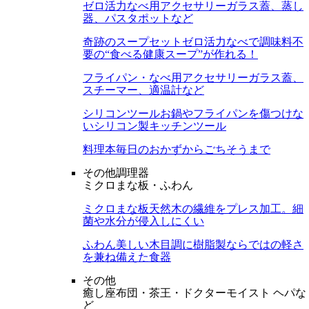
ゼロ活力なべ用アクセサリー
ガラス蓋、蒸し
器、パスタポットなど
奇跡のスープセット
ゼロ活力なべで調味料不
要の“食べる健康スープ”が作れる！
フライパン・なべ用アクセサリー
ガラス蓋、
スチーマー、適温計など
シリコンツール
お鍋やフライパンを傷つけな
いシリコン製キッチンツール
料理本
毎日のおかずからごちそうまで
その他調理器
ミクロまな板・ふわん
ミクロまな板
天然木の繊維をプレス加工。細
菌や水分が侵入しにくい
ふわん
美しい木目調に樹脂製ならではの軽さ
を兼ね備えた食器
その他
癒し座布団・茶王・ドクターモイスト ヘパな
ど