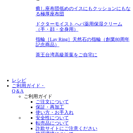
癒し座布団
低めのイスにもクッションにもな
る極厚座布団
ドクターモイスト へパ
薬用保湿クリーム
（手・顔・全身用）
指輪［Lay Ring］
天然石の指輪（創業80周年
記念商品）
茶王
台湾高級茶葉をご自宅に
レシピ
ご利用ガイド・
Q＆A
ご利用ガイド
ご注文について
保証・再加工
使い方・お手入れ
安全性について
転売品について
詐欺サイトにご注意ください