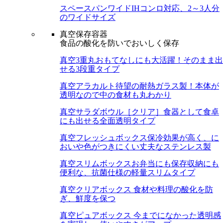
スペースパンワイド
IHコンロ対応、2～3人分
のワイドサイズ
真空保存容器
食品の酸化を防いでおいしく保存
真空3重丸
おもてなしにも大活躍！そのまま出
せる3段重タイプ
真空アラカルト
待望の耐熱ガラス製！本体が
透明なので中の食材も丸わかり
真空サラダボウル［クリア］
食器として食卓
にも出せる全面透明タイプ
真空フレッシュボックス
保冷効果が高く、に
おいや色がつきにくい丈夫なステンレス製
真空スリムボックス
お弁当にも保存収納にも
便利な、抗菌仕様の軽量スリムタイプ
真空クリアボックス
食材や料理の酸化を防
ぎ、鮮度を保つ
真空ピュアボックス
今までになかった透明感