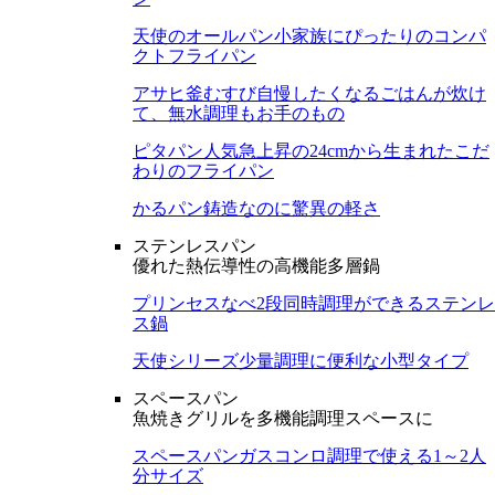
天使のオールパン
小家族にぴったりのコンパ
クトフライパン
アサヒ釜むすび
自慢したくなるごはんが炊け
て、無水調理もお手のもの
ピタパン
人気急上昇の24cmから生まれたこだ
わりのフライパン
かるパン
鋳造なのに驚異の軽さ
ステンレスパン
優れた熱伝導性の高機能多層鍋
プリンセスなべ
2段同時調理ができるステンレ
ス鍋
天使シリーズ
少量調理に便利な小型タイプ
スペースパン
魚焼きグリルを多機能調理スペースに
スペースパン
ガスコンロ調理で使える1～2人
分サイズ