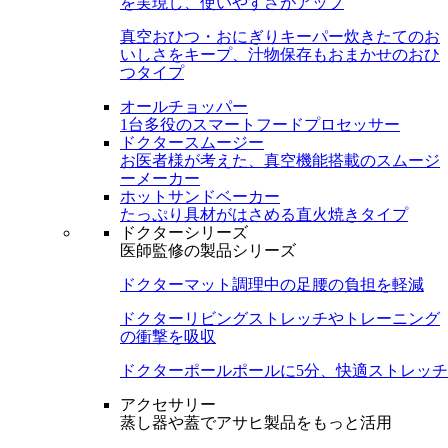
を実現し、使いやすさがアップ
真空おひつ・おにぎりキーパー
炊きたてのお
いしさをキープ、汁物保存もおまかせのおひ
つタイプ
オールチョッパー
1台多役のスマートフードプロセッサー
ドクタースムージー
お医者様が考えた、真空機能搭載のスムージ
ーメーカー
ホットサンドベーカー
たっぷり具材がはさめる直火焼きタイプ
ドクターシリーズ
医師監修の製品シリーズ
ドクターマット
調理中の足腰の負担を軽減
ドクターリビング
ストレッチやトレーニング
の衝撃を吸収
ドクターポール
ポールに5分、快適ストレッチ
アクセサリー
蒸し器や蓋でアサヒ製品をもっと活用