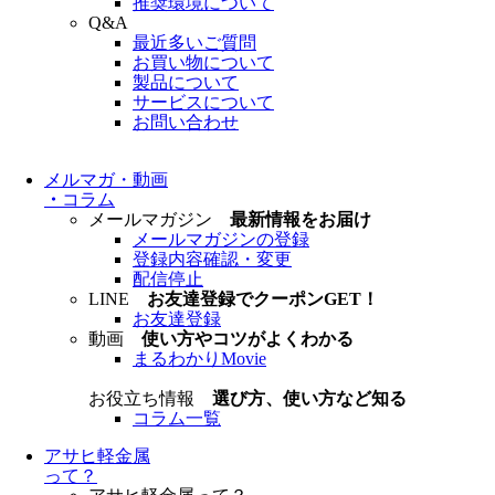
推奨環境について
Q&A
最近多いご質問
お買い物について
製品について
サービスについて
お問い合わせ
メルマガ・動画
・
コラム
メールマガジン
最新情報をお届け
メールマガジンの登録
登録内容確認・変更
配信停止
LINE
お友達登録でクーポンGET！
お友達登録
動画
使い方やコツがよくわかる
まるわかりMovie
お役立ち情報
選び方、使い方など知る
コラム一覧
アサヒ軽金属
って？