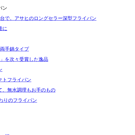
パン
1台で。アサヒのロングセラー深型フライパン
量に
る両手鍋タイプ
」を次々受賞した逸品
ン
クトフライパン
て、無水調理もお手のもの
だわりのフライパン