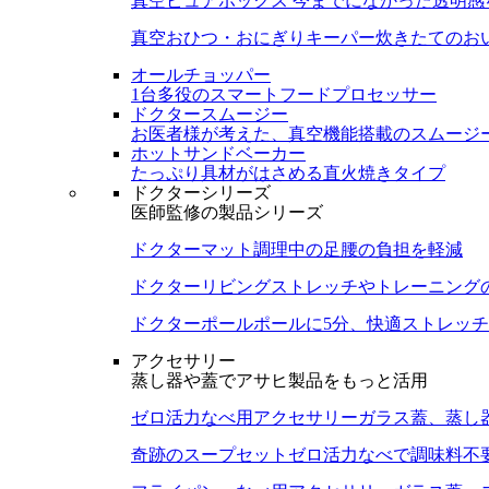
真空ピュアボックス
今までになかった透明感
真空おひつ・おにぎりキーパー
炊きたてのお
オールチョッパー
1台多役のスマートフードプロセッサー
ドクタースムージー
お医者様が考えた、真空機能搭載のスムージ
ホットサンドベーカー
たっぷり具材がはさめる直火焼きタイプ
ドクターシリーズ
医師監修の製品シリーズ
ドクターマット
調理中の足腰の負担を軽減
ドクターリビング
ストレッチやトレーニング
ドクターポール
ポールに5分、快適ストレッチ
アクセサリー
蒸し器や蓋でアサヒ製品をもっと活用
ゼロ活力なべ用アクセサリー
ガラス蓋、蒸し
奇跡のスープセット
ゼロ活力なべで調味料不