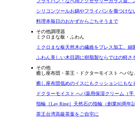
フライパン・なべ用アクセサリー
ガラス蓋、
シリコンツール
お鍋やフライパンを傷つけな
料理本
毎日のおかずからごちそうまで
その他調理器
ミクロまな板・ふわん
ミクロまな板
天然木の繊維をプレス加工。細
ふわん
美しい木目調に樹脂製ならではの軽さ
その他
癒し座布団・茶王・ドクターモイスト ヘパな
癒し座布団
低めのイスにもクッションにもな
ドクターモイスト へパ
薬用保湿クリーム（手
指輪［Lay Ring］
天然石の指輪（創業80周年
茶王
台湾高級茶葉をご自宅に