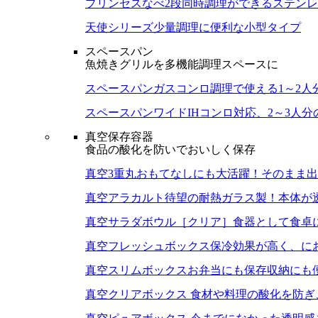
プリンセスなべ
2段同時調理ができるステン
天使シリーズ
少量調理に便利な小型タイプ
スペースパン
魚焼きグリルを多機能調理スペースに
スペースパン
ガスコンロ調理で使える1～2人
スペースパンワイド
IHコンロ対応、2～3人
真空保存容器
食品の酸化を防いでおいしく保存
真空3重丸
おもてなしにも大活躍！そのまま出
真空アラカルト
待望の耐熱ガラス製！本体が
真空サラダボウル［クリア］
食器として食卓
真空フレッシュボックス
保冷効果が高く、に
真空スリムボックス
お弁当にも保存収納にも
真空クリアボックス
食材や料理の酸化を防ぎ