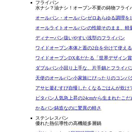
フライパン
水ナシ？油ナシ！オーブン不要の鋳物フライ
オールパン・オールパンゼロ
あらゆる調理を
オールライト
オールパンの性能そのまま、軽
ディナーパン
扱いやすい浅型のフライパン
ワイドオーブン
本体と蓋の2台を分けて使え
ワイドオーブンDX
名だたる「世界デザイン賞
ダブルパン
小回り上手な、片手鍋とフライパ
天使のオールパン
小家族にぴったりのコンパ
アサヒ釜むすび
自慢したくなるごはんが炊け
ピタパン
人気急上昇の24cmから生まれたこ
かるパン
鋳造なのに驚異の軽さ
ステンレスパン
優れた熱伝導性の高機能多層鍋