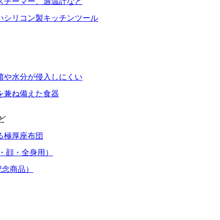
スチーマー、適温計など
いシリコン製キッチンツール
菌や水分が侵入しにくい
を兼ね備えた食器
ど
る極厚座布団
・顔・全身用）
記念商品）