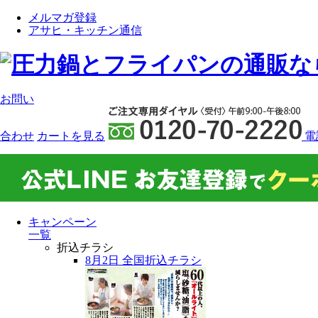
メルマガ登録
アサヒ・キッチン通信
お問い
合わせ
カート
を見る
電
キャンペーン
一覧
折込チラシ
8月2日 全国折込チラシ