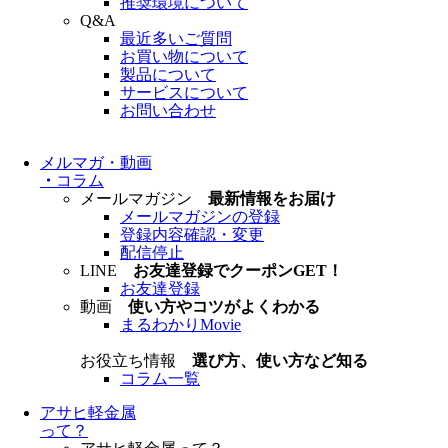
推奨環境について
Q&A
最近多いご質問
お買い物について
製品について
サービスについて
お問い合わせ
メルマガ・動画
・
コラム
メールマガジン
最新情報をお届け
メールマガジンの登録
登録内容確認・変更
配信停止
LINE
お友達登録でクーポンGET！
お友達登録
動画
使い方やコツがよくわかる
まるわかりMovie
お役立ち情報
選び方、使い方など知る
コラム一覧
アサヒ軽金属
って？