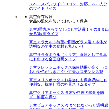
スペースパンワイド
IHコンロ対応、2～3人分
のワイドサイズ
真空保存容器
食品の酸化を防いでおいしく保存
真空3重丸
おもてなしにも大活躍！そのまま出
せる3段重タイプ
真空アラカルト
待望の耐熱ガラス製！本体が
透明なので中の食材も丸わかり
真空サラダボウル［クリア］
食器として食卓
にも出せる全面透明タイプ
真空フレッシュボックス
保冷効果が高く、に
おいや色がつきにくい丈夫なステンレス製
真空スリムボックス
お弁当にも保存収納にも
便利な、抗菌仕様の軽量スリムタイプ
真空クリアボックス
食材や料理の酸化を防
ぎ、鮮度を保つ
真空ピュアボックス
今までになかった透明感