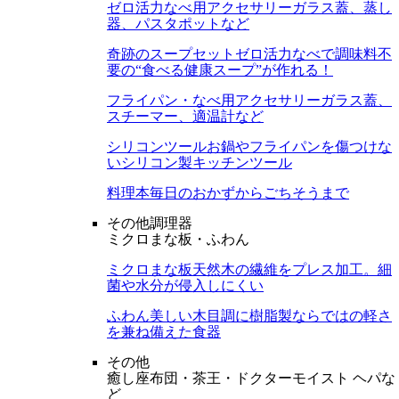
ゼロ活力なべ用アクセサリー
ガラス蓋、蒸し
器、パスタポットなど
奇跡のスープセット
ゼロ活力なべで調味料不
要の“食べる健康スープ”が作れる！
フライパン・なべ用アクセサリー
ガラス蓋、
スチーマー、適温計など
シリコンツール
お鍋やフライパンを傷つけな
いシリコン製キッチンツール
料理本
毎日のおかずからごちそうまで
その他調理器
ミクロまな板・ふわん
ミクロまな板
天然木の繊維をプレス加工。細
菌や水分が侵入しにくい
ふわん
美しい木目調に樹脂製ならではの軽さ
を兼ね備えた食器
その他
癒し座布団・茶王・ドクターモイスト ヘパな
ど