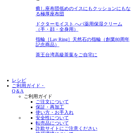
癒し座布団
低めのイスにもクッションにもな
る極厚座布団
ドクターモイスト へパ
薬用保湿クリーム
（手・顔・全身用）
指輪［Lay Ring］
天然石の指輪（創業80周年
記念商品）
茶王
台湾高級茶葉をご自宅に
レシピ
ご利用ガイド・
Q＆A
ご利用ガイド
ご注文について
保証・再加工
使い方・お手入れ
安全性について
転売品について
詐欺サイトにご注意ください