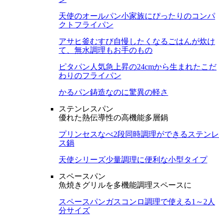
天使のオールパン
小家族にぴったりのコンパ
クトフライパン
アサヒ釜むすび
自慢したくなるごはんが炊け
て、無水調理もお手のもの
ピタパン
人気急上昇の24cmから生まれたこだ
わりのフライパン
かるパン
鋳造なのに驚異の軽さ
ステンレスパン
優れた熱伝導性の高機能多層鍋
プリンセスなべ
2段同時調理ができるステンレ
ス鍋
天使シリーズ
少量調理に便利な小型タイプ
スペースパン
魚焼きグリルを多機能調理スペースに
スペースパン
ガスコンロ調理で使える1～2人
分サイズ