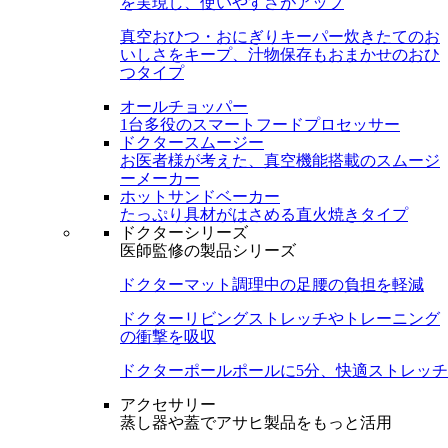
を実現し、使いやすさがアップ
真空おひつ・おにぎりキーパー
炊きたてのお
いしさをキープ、汁物保存もおまかせのおひ
つタイプ
オールチョッパー
1台多役のスマートフードプロセッサー
ドクタースムージー
お医者様が考えた、真空機能搭載のスムージ
ーメーカー
ホットサンドベーカー
たっぷり具材がはさめる直火焼きタイプ
ドクターシリーズ
医師監修の製品シリーズ
ドクターマット
調理中の足腰の負担を軽減
ドクターリビング
ストレッチやトレーニング
の衝撃を吸収
ドクターポール
ポールに5分、快適ストレッチ
アクセサリー
蒸し器や蓋でアサヒ製品をもっと活用