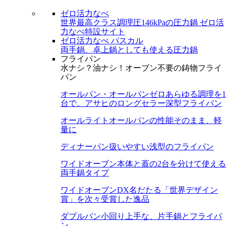
ゼロ活力なべ
世界最高クラス調理圧146kPaの圧力鍋
ゼロ活
力なべ特設サイト
ゼロ活力なべ パスカル
両手鍋、卓上鍋としても使える圧力鍋
フライパン
水ナシ？油ナシ！オーブン不要の鋳物フライ
パン
オールパン・オールパンゼロ
あらゆる調理を1
台で。アサヒのロングセラー深型フライパン
オールライト
オールパンの性能そのまま、軽
量に
ディナーパン
扱いやすい浅型のフライパン
ワイドオーブン
本体と蓋の2台を分けて使える
両手鍋タイプ
ワイドオーブンDX
名だたる「世界デザイン
賞」を次々受賞した逸品
ダブルパン
小回り上手な、片手鍋とフライパ
ン